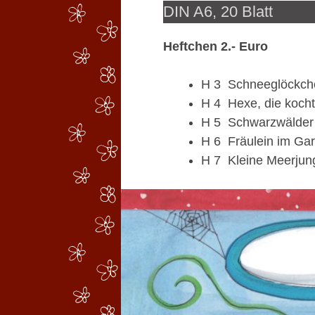
DIN A6, 20 Blatt
Heftchen 2.- Euro
H 3 Schneeglöckchen 
H 4 Hexe, die kocht 
H 5 Schwarzwälder K
H 6 Fräulein im Gart
H 7 Kleine Meerjungf