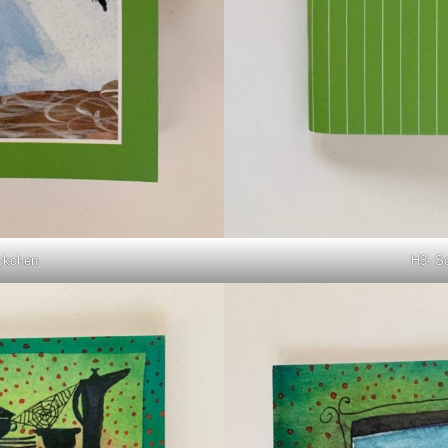
ckchen
H3- S